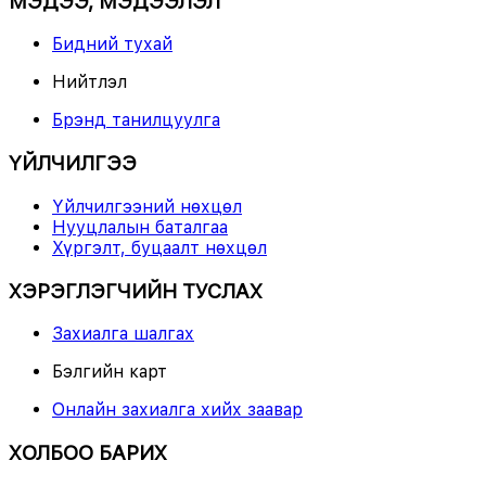
МЭДЭЭ, МЭДЭЭЛЭЛ
Бидний тухай
Нийтлэл
Брэнд танилцуулга
ҮЙЛЧИЛГЭЭ
Үйлчилгээний нөхцөл
Нууцлалын баталгаа
Хүргэлт, буцаалт нөхцөл
ХЭРЭГЛЭГЧИЙН ТУСЛАХ
Захиалга шалгах
Бэлгийн карт
Онлайн захиалга хийх заавар
ХОЛБОО БАРИХ