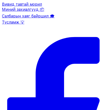
Вивид тавтай морил
Миний захиалгууд 📦
Салбарын хаяг байршил 🎓
Тусламж 💡