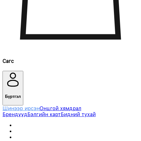
Сагс
Бүртгэл
Шинээр ирсэн
Онцгой хямдрал
Брендүүд
Бэлгийн карт
Бидний тухай