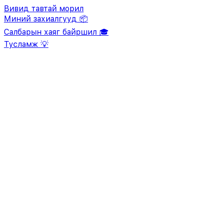
Вивид тавтай морил
Миний захиалгууд 📦
Салбарын хаяг байршил 🎓
Тусламж 💡