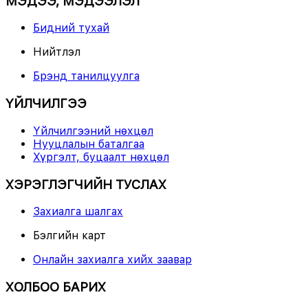
МЭДЭЭ, МЭДЭЭЛЭЛ
Бидний тухай
Нийтлэл
Брэнд танилцуулга
ҮЙЛЧИЛГЭЭ
Үйлчилгээний нөхцөл
Нууцлалын баталгаа
Хүргэлт, буцаалт нөхцөл
ХЭРЭГЛЭГЧИЙН ТУСЛАХ
Захиалга шалгах
Бэлгийн карт
Онлайн захиалга хийх заавар
ХОЛБОО БАРИХ