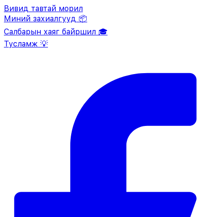
Вивид тавтай морил
Миний захиалгууд 📦
Салбарын хаяг байршил 🎓
Тусламж 💡