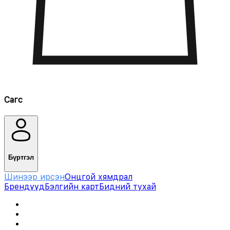
Сагс
Бүртгэл
Шинээр ирсэн
Онцгой хямдрал
Брендүүд
Бэлгийн карт
Бидний тухай