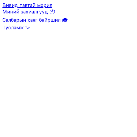
Вивид тавтай морил
Миний захиалгууд 📦
Салбарын хаяг байршил 🎓
Тусламж 💡