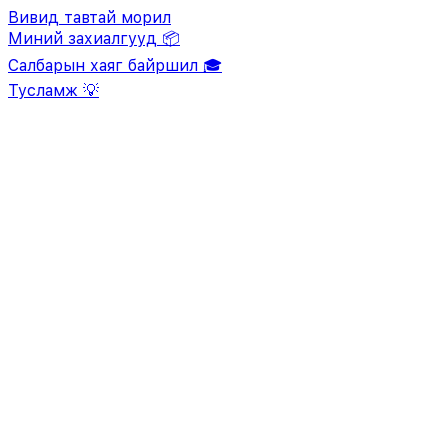
Вивид тавтай морил
Миний захиалгууд 📦
Салбарын хаяг байршил 🎓
Тусламж 💡