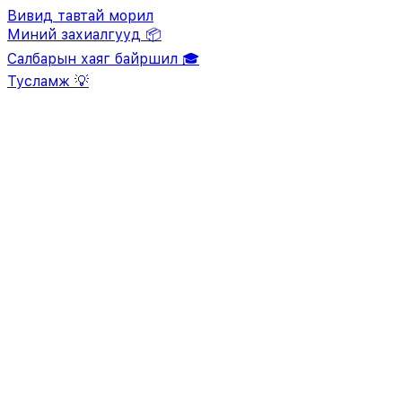
Вивид тавтай морил
Миний захиалгууд 📦
Салбарын хаяг байршил 🎓
Тусламж 💡