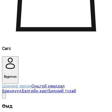
Сагс
Бүртгэл
Шинээр ирсэн
Онцгой хямдрал
Брендүүд
Бэлгийн карт
Бидний тухай
Өмд