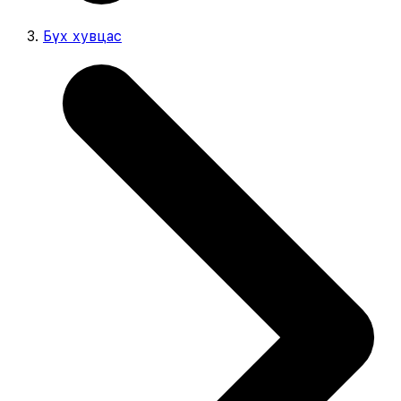
Бүх хувцас