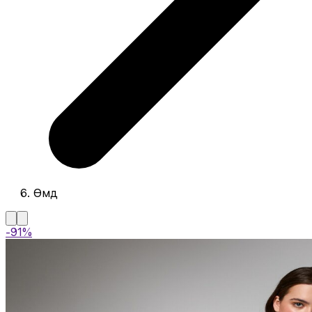
Өмд
-91%