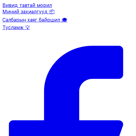
Вивид тавтай морил
Миний захиалгууд 📦
Салбарын хаяг байршил 🎓
Тусламж 💡