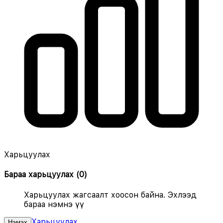
Харьцуулах
Бараа харьцуулах
(
0
)
Харьцуулах жагсаалт хоосон байна. Эхлээд
бараа нэмнэ үү
Харьцуулах
Нэмэх